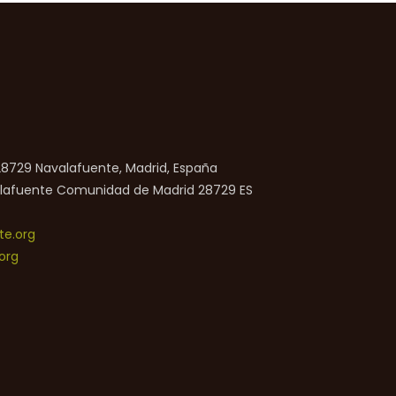
 28729 Navalafuente, Madrid, España
lafuente
Comunidad de Madrid
28729
ES
e.org
org