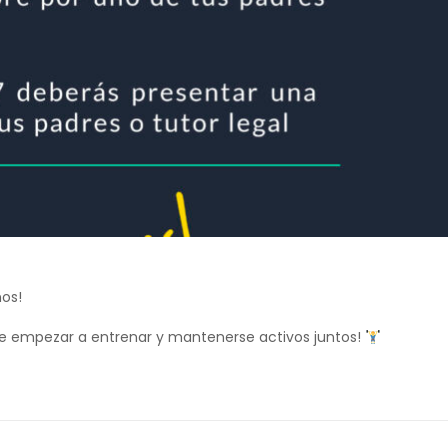
ños!
de empezar a entrenar y mantenerse activos juntos!