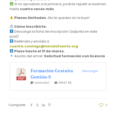
Si no apruebas a la primera, podrás repetir el examen
hasta
cuatro veces más
.
Plazas limitadas
. ¡No te quedes sin la tuya!
Cómo inscribirte:
Descarga la ficha de inscripción (adjunta en este
post)
Rellénala y envíala a
cuenta.conmigo@navalafuente.org
Plazo hasta el 31 de marzo.
Asunto del email:
Solicitud formación con licencia
Formación Gratuita
Descargar
Gestión-S
1 archivo(s)
394.67 KB
Compartir
0