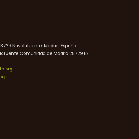
 28729 Navalafuente, Madrid, España
lafuente
Comunidad de Madrid
28729
ES
e.org
org