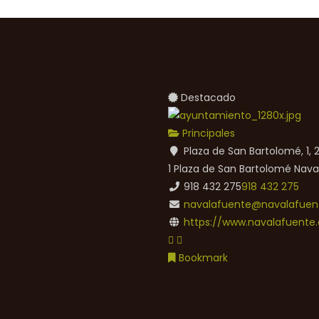
Destacado
Principales
Plaza de San Bartolomé, 1,
1 Plaza de San Bartolomé
Nava
918 432 275
918 432 275
navalafuente@navalafuent
https://www.navalafuente.
Bookmark