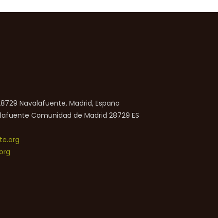
 28729 Navalafuente, Madrid, España
lafuente
Comunidad de Madrid
28729
ES
e.org
org