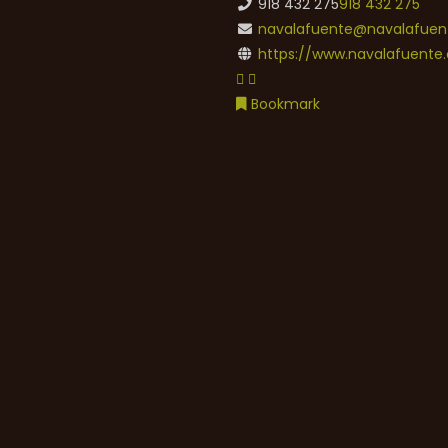
918 432 275
918 432 275
navalafuente@navalafuent
https://www.navalafuente.
Bookmark