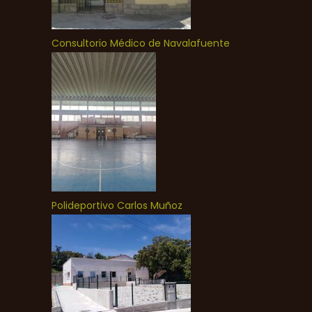
Consultorio Médico de Navalafuente
Polideportivo Carlos Muñoz