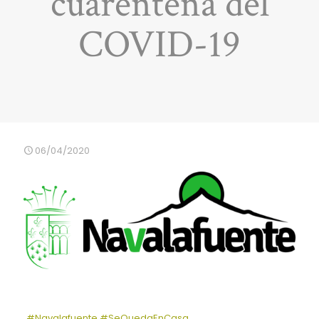
cuarentena del
COVID-19
06/04/2020
#
Navalafuente
#
SeQuedaEnCasa