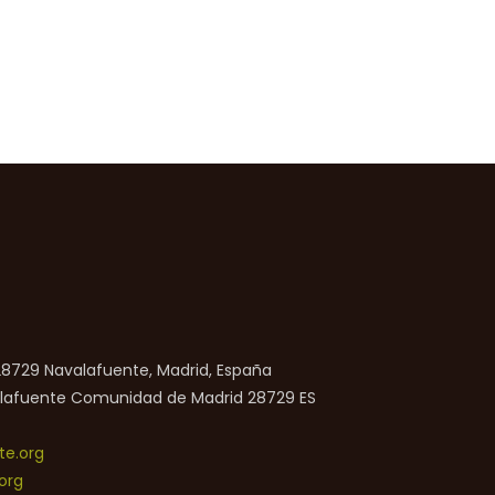
 28729 Navalafuente, Madrid, España
lafuente
Comunidad de Madrid
28729
ES
e.org
org