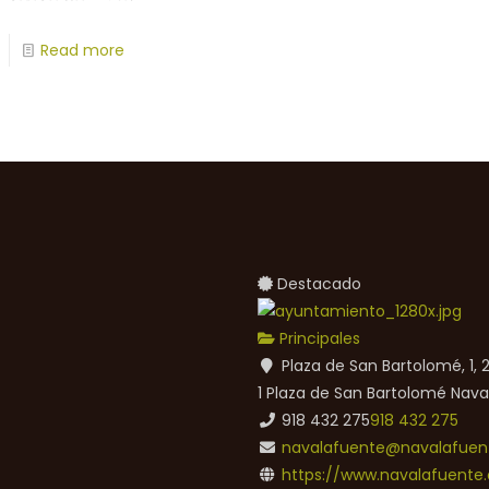
Read more
Destacado
Principales
Plaza de San Bartolomé, 1,
1 Plaza de San Bartolomé
Nava
918 432 275
918 432 275
navalafuente@navalafuent
https://www.navalafuente.