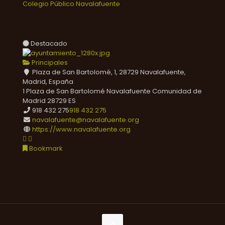
Colegio Público Navalafuente
Destacado
Principales
Plaza de San Bartolomé, 1, 28729 Navalafuente,
Madrid, España
1 Plaza de San Bartolomé
Navalafuente
Comunidad de
Madrid
28729
ES
918 432 275
918 432 275
navalafuente@navalafuente.org
https://www.navalafuente.org
Bookmark