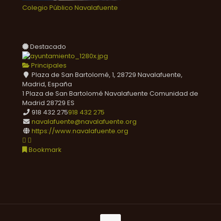
Colegio Público Navalafuente
Destacado
Principales
Plaza de San Bartolomé, 1, 28729 Navalafuente,
Madrid, España
1 Plaza de San Bartolomé
Navalafuente
Comunidad de
Madrid
28729
ES
918 432 275
918 432 275
navalafuente@navalafuente.org
https://www.navalafuente.org
Bookmark