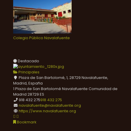
Colegio Público Navalafuente
Destacado
Principales
Plaza de San Bartolomé, 1, 28729 Navalafuente,
Madrid, España
1 Plaza de San Bartolomé
Navalafuente
Comunidad de
Madrid
28729
ES
918 432 275
918 432 275
navalafuente@navalafuente.org
https://www.navalafuente.org
Bookmark