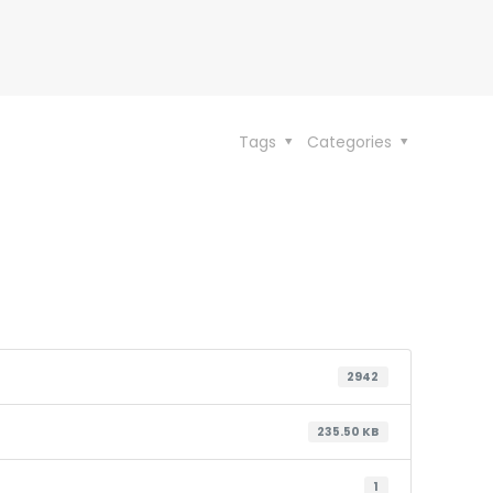
Tags
Categories
2942
235.50 KB
1