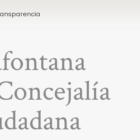
Transparencia
afontana
 Concejalía
udadana