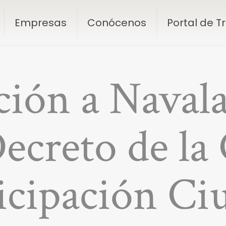
Empresas
Conócenos
Portal de 
ión a Naval
ecreto de la
ticipación Ci