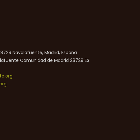
 28729 Navalafuente, Madrid, España
lafuente
Comunidad de Madrid
28729
ES
e.org
org