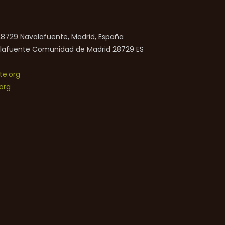
 28729 Navalafuente, Madrid, España
lafuente
Comunidad de Madrid
28729
ES
e.org
org