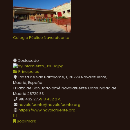
Colegio Público Navalafuente
Destacado
Principales
Plaza de San Bartolomé, 1, 28729 Navalafuente,
Madrid, España
1 Plaza de San Bartolomé
Navalafuente
Comunidad de
Madrid
28729
ES
918 432 275
918 432 275
navalafuente@navalafuente.org
https://www.navalafuente.org
Bookmark