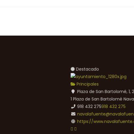
Destacado
Principales
Plaza de San Bartolomé, 1,
1 Plaza de San Bartolomé
Nava
918 432 275
918 432 275
navalafuente@navalafuent
https://www.navalafuente.