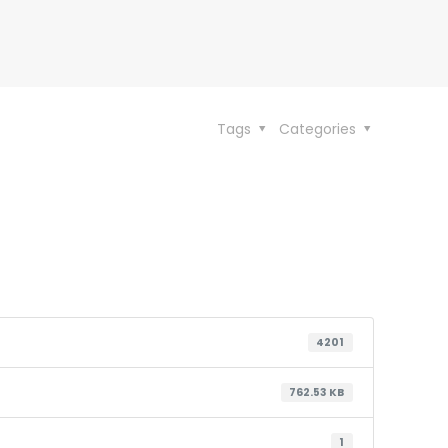
Tags
Categories
4201
762.53 KB
1