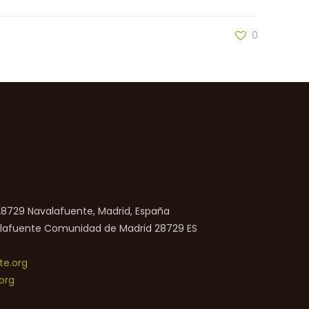
0
 28729 Navalafuente, Madrid, España
lafuente
Comunidad de Madrid
28729
ES
e.org
org