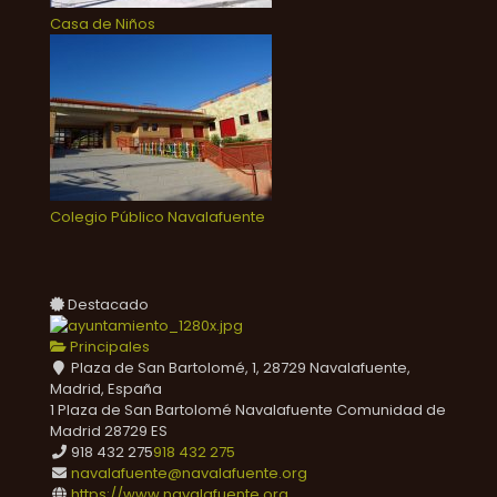
Casa de Niños
Colegio Público Navalafuente
Destacado
Principales
Plaza de San Bartolomé, 1, 28729 Navalafuente,
Madrid, España
1 Plaza de San Bartolomé
Navalafuente
Comunidad de
Madrid
28729
ES
918 432 275
918 432 275
navalafuente@navalafuente.org
https://www.navalafuente.org