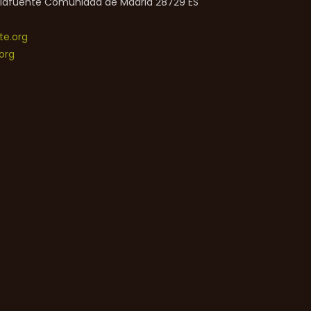
lafuente
Comunidad de Madrid
28729
ES
e.org
org