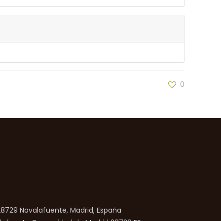
0
 28729 Navalafuente, Madrid, España