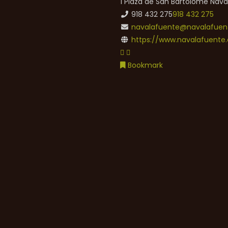
1 Plaza de San Bartolomé
Nava
918 432 275
918 432 275
navalafuente@navalafuent
https://www.navalafuente.
Bookmark