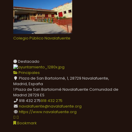
Colegio Público Navalafuente
Destacado
Principales
Plaza de San Bartolomé, 1, 28729 Navalafuente,
Madrid, España
1 Plaza de San Bartolomé
Navalafuente
Comunidad de
Madrid
28729
ES
918 432 275
918 432 275
navalafuente@navalafuente.org
https://www.navalafuente.org
Bookmark