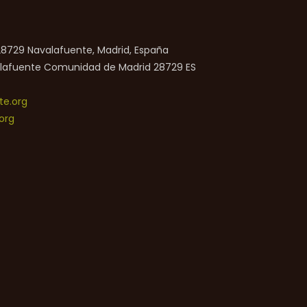
 28729 Navalafuente, Madrid, España
lafuente
Comunidad de Madrid
28729
ES
e.org
org