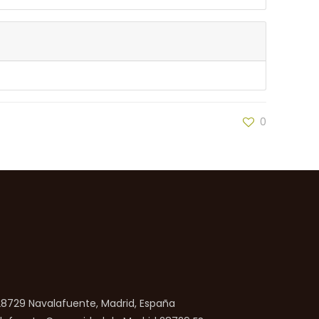
0
 28729 Navalafuente, Madrid, España