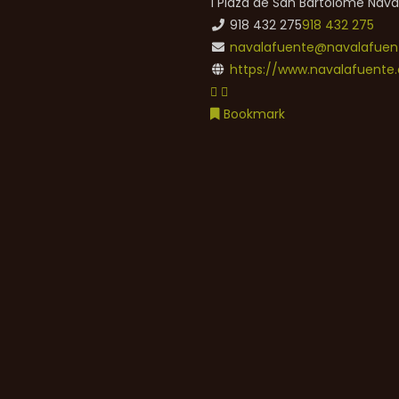
1 Plaza de San Bartolomé
Nava
918 432 275
918 432 275
navalafuente@navalafuent
https://www.navalafuente.
Bookmark