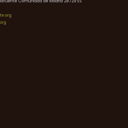
lafuente
Comunidad de Madrid
28729
ES
e.org
org