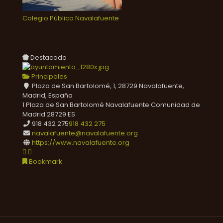
Colegio Público Navalafuente
Destacado
Principales
Plaza de San Bartolomé, 1, 28729 Navalafuente,
Madrid, España
1 Plaza de San Bartolomé
Navalafuente
Comunidad de
Madrid
28729
ES
918 432 275
918 432 275
navalafuente@navalafuente.org
https://www.navalafuente.org
Bookmark