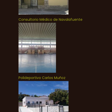
Consultorio Médico de Navalafuente
Polideportivo Carlos Muñoz