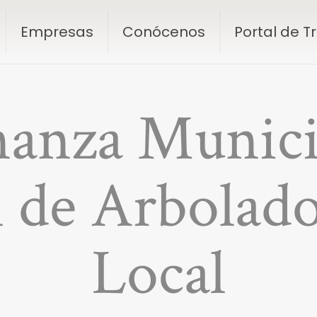
Empresas
Conócenos
Portal de 
anza Munici
 de Arbolado
Local