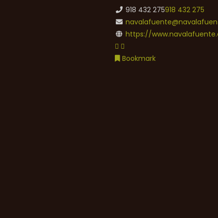
918 432 275
918 432 275
navalafuente@navalafuent
https://www.navalafuente.
Bookmark