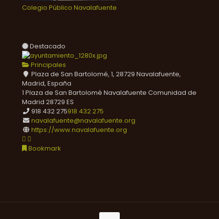
Colegio Público Navalafuente
Destacado
Principales
Plaza de San Bartolomé, 1, 28729 Navalafuente,
Madrid, España
1 Plaza de San Bartolomé
Navalafuente
Comunidad de
Madrid
28729
ES
918 432 275
918 432 275
navalafuente@navalafuente.org
https://www.navalafuente.org
Bookmark