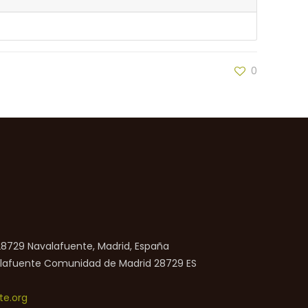
0
 28729 Navalafuente, Madrid, España
lafuente
Comunidad de Madrid
28729
ES
e.org