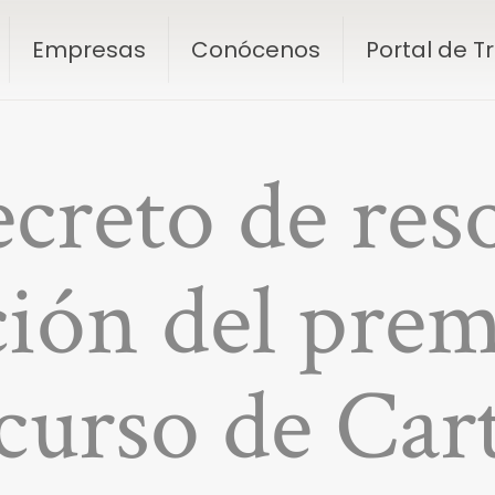
Empresas
Conócenos
Portal de 
reto de res
ión del prem
urso de Cart