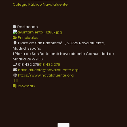
Colegio Público Navalafuente
Destacado
Principales
Plaza de San Bartolomé, 1, 28729 Navalafuente,
Madrid, España
1 Plaza de San Bartolomé
Navalafuente
Comunidad de
Madrid
28729
ES
918 432 275
918 432 275
navalafuente@navalafuente.org
https://www.navalafuente.org
Bookmark