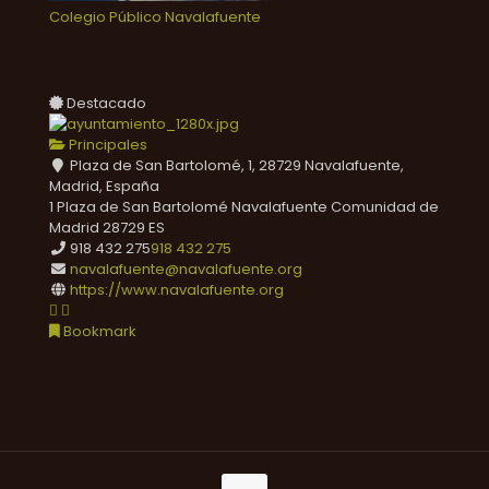
Colegio Público Navalafuente
Destacado
Principales
Plaza de San Bartolomé, 1, 28729 Navalafuente,
Madrid, España
1 Plaza de San Bartolomé
Navalafuente
Comunidad de
Madrid
28729
ES
918 432 275
918 432 275
navalafuente@navalafuente.org
https://www.navalafuente.org
Bookmark