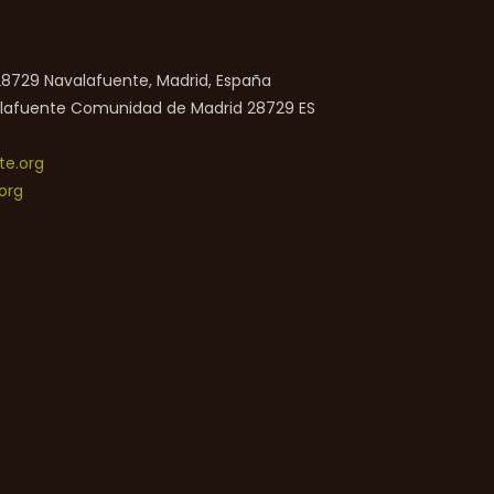
 28729 Navalafuente, Madrid, España
lafuente
Comunidad de Madrid
28729
ES
e.org
org