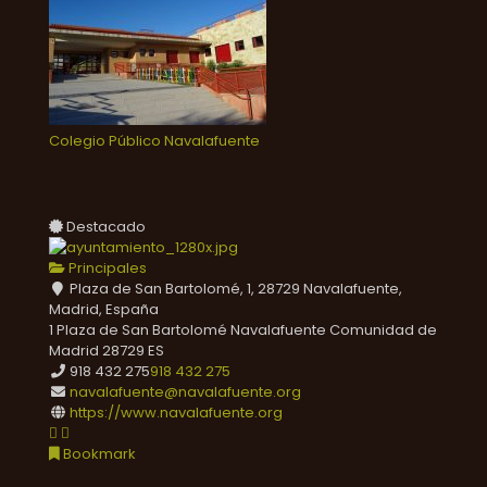
Colegio Público Navalafuente
Destacado
Principales
Plaza de San Bartolomé, 1, 28729 Navalafuente,
Madrid, España
1 Plaza de San Bartolomé
Navalafuente
Comunidad de
Madrid
28729
ES
918 432 275
918 432 275
navalafuente@navalafuente.org
https://www.navalafuente.org
Bookmark