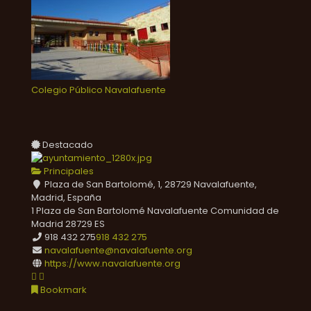
Colegio Público Navalafuente
Destacado
Principales
Plaza de San Bartolomé, 1, 28729 Navalafuente,
Madrid, España
1 Plaza de San Bartolomé
Navalafuente
Comunidad de
Madrid
28729
ES
918 432 275
918 432 275
navalafuente@navalafuente.org
https://www.navalafuente.org
Bookmark