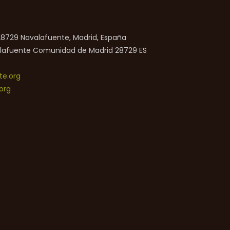
 28729 Navalafuente, Madrid, España
lafuente
Comunidad de Madrid
28729
ES
e.org
org