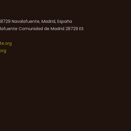
 28729 Navalafuente, Madrid, España
lafuente
Comunidad de Madrid
28729
ES
e.org
org