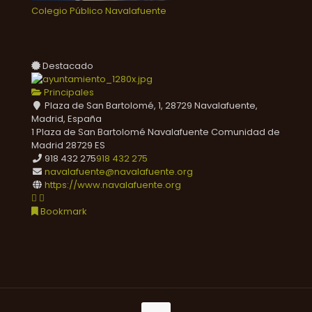
Colegio Público Navalafuente
Destacado
Principales
Plaza de San Bartolomé, 1, 28729 Navalafuente,
Madrid, España
1 Plaza de San Bartolomé
Navalafuente
Comunidad de
Madrid
28729
ES
918 432 275
918 432 275
navalafuente@navalafuente.org
https://www.navalafuente.org
Bookmark