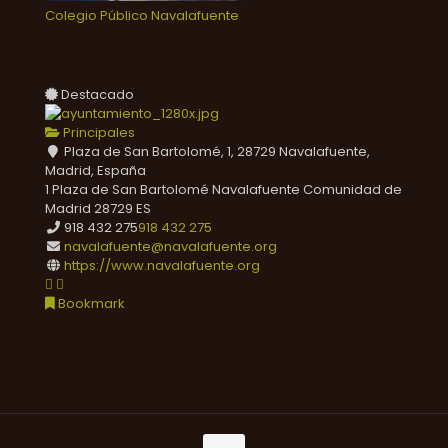
Colegio Público Navalafuente
Destacado
Principales
Plaza de San Bartolomé, 1, 28729 Navalafuente,
Madrid, España
1 Plaza de San Bartolomé
Navalafuente
Comunidad de
Madrid
28729
ES
918 432 275
918 432 275
navalafuente@navalafuente.org
https://www.navalafuente.org
Bookmark