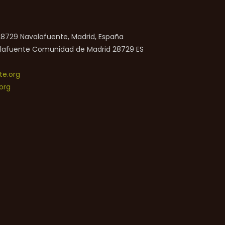
 28729 Navalafuente, Madrid, España
lafuente
Comunidad de Madrid
28729
ES
e.org
org