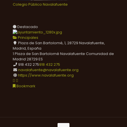
Colegio Público Navalafuente
Destacado
Principales
Plaza de San Bartolomé, 1, 28729 Navalafuente,
Madrid, España
1 Plaza de San Bartolomé
Navalafuente
Comunidad de
Madrid
28729
ES
918 432 275
918 432 275
navalafuente@navalafuente.org
https://www.navalafuente.org
Bookmark