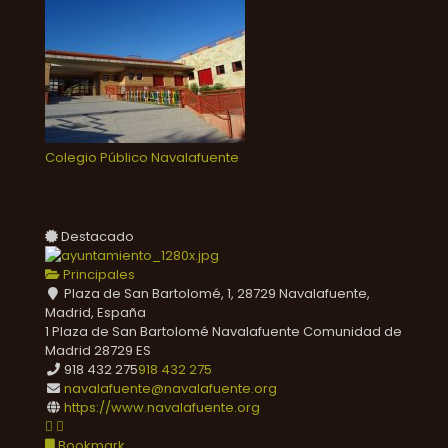
Colegio Público Navalafuente
Destacado
Principales
Plaza de San Bartolomé, 1, 28729 Navalafuente,
Madrid, España
1 Plaza de San Bartolomé
Navalafuente
Comunidad de
Madrid
28729
ES
918 432 275
918 432 275
navalafuente@navalafuente.org
https://www.navalafuente.org
Bookmark