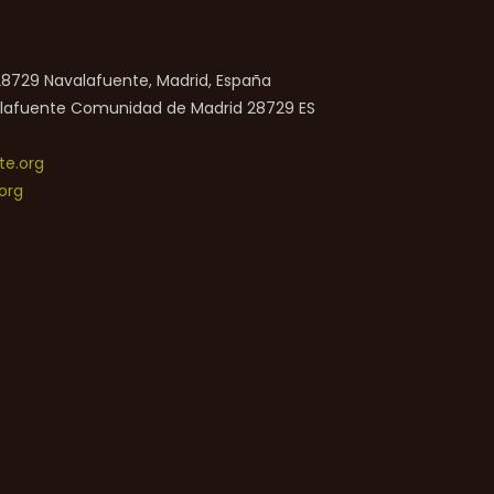
 28729 Navalafuente, Madrid, España
lafuente
Comunidad de Madrid
28729
ES
e.org
org