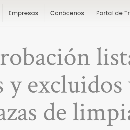
Empresas
Conócenos
Portal de 
obación list
 y excluidos 
azas de limp