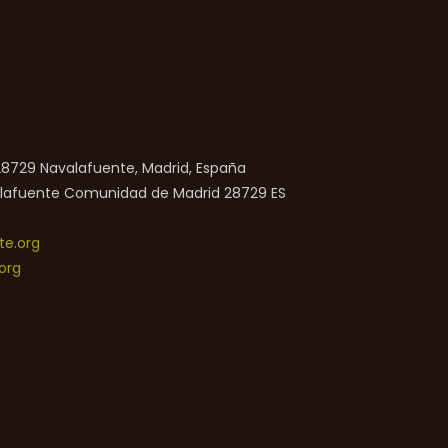
 28729 Navalafuente, Madrid, España
lafuente
Comunidad de Madrid
28729
ES
e.org
org