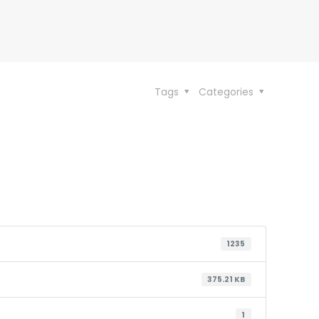
Tags
Categories
1235
375.21 KB
1