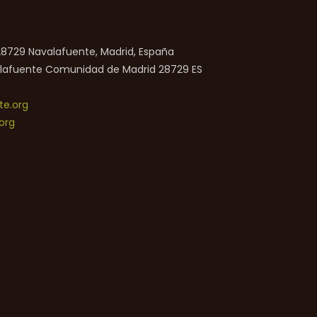
 28729 Navalafuente, Madrid, España
lafuente
Comunidad de Madrid
28729
ES
e.org
org