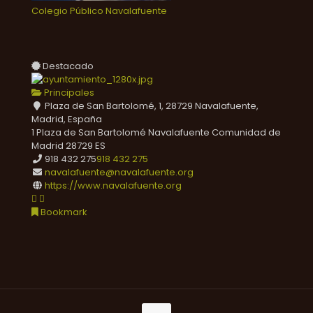
Colegio Público Navalafuente
Destacado
Principales
Plaza de San Bartolomé, 1, 28729 Navalafuente,
Madrid, España
1 Plaza de San Bartolomé
Navalafuente
Comunidad de
Madrid
28729
ES
918 432 275
918 432 275
navalafuente@navalafuente.org
https://www.navalafuente.org
Bookmark