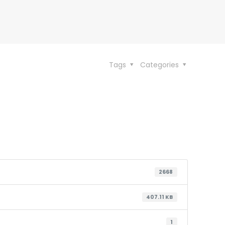
Tags
Categories
2668
407.11 KB
1