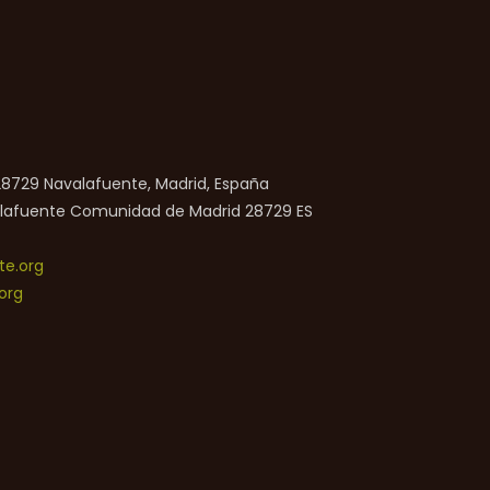
 28729 Navalafuente, Madrid, España
lafuente
Comunidad de Madrid
28729
ES
e.org
org