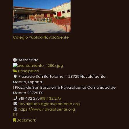
Colegio Público Navalafuente
Destacado
Principales
Plaza de San Bartolomé, 1, 28729 Navalafuente,
Madrid, España
1 Plaza de San Bartolomé
Navalafuente
Comunidad de
Madrid
28729
ES
918 432 275
918 432 275
navalafuente@navalafuente.org
https://www.navalafuente.org
Bookmark