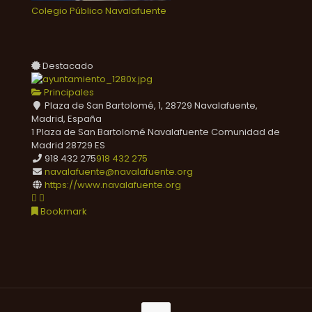
Colegio Público Navalafuente
Destacado
Principales
Plaza de San Bartolomé, 1, 28729 Navalafuente,
Madrid, España
1 Plaza de San Bartolomé
Navalafuente
Comunidad de
Madrid
28729
ES
918 432 275
918 432 275
navalafuente@navalafuente.org
https://www.navalafuente.org
Bookmark