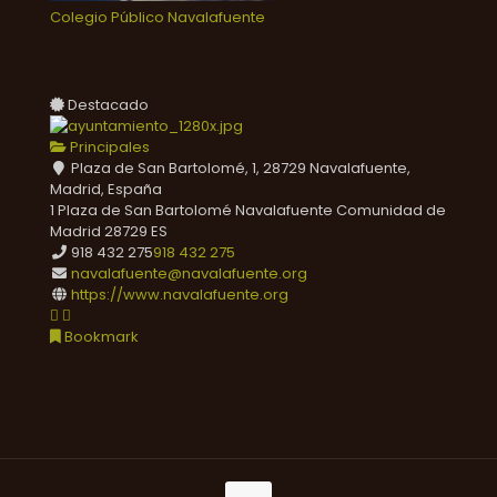
Colegio Público Navalafuente
Destacado
Principales
Plaza de San Bartolomé, 1, 28729 Navalafuente,
Madrid, España
1 Plaza de San Bartolomé
Navalafuente
Comunidad de
Madrid
28729
ES
918 432 275
918 432 275
navalafuente@navalafuente.org
https://www.navalafuente.org
Bookmark