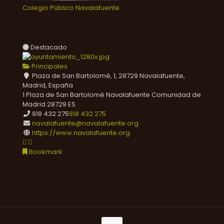
Colegio Público Navalafuente
Destacado
Principales
Plaza de San Bartolomé, 1, 28729 Navalafuente,
Madrid, España
1 Plaza de San Bartolomé
Navalafuente
Comunidad de
Madrid
28729
ES
918 432 275
918 432 275
navalafuente@navalafuente.org
https://www.navalafuente.org
Bookmark