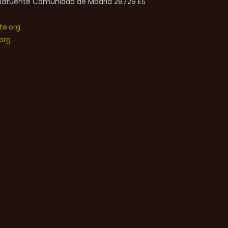
lafuente
Comunidad de Madrid
28729
ES
e.org
org