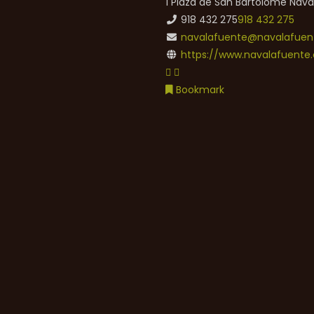
1 Plaza de San Bartolomé
Nava
918 432 275
918 432 275
navalafuente@navalafuent
https://www.navalafuente.
Bookmark