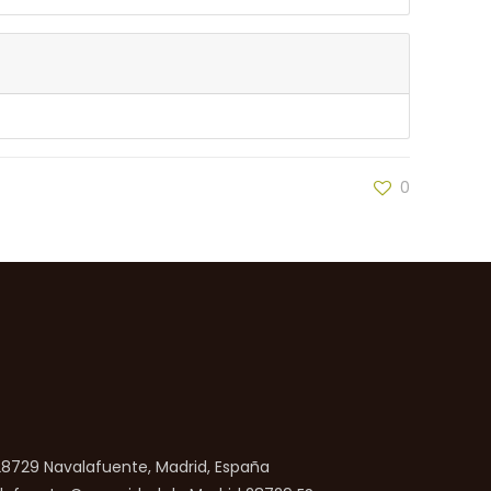
0
 28729 Navalafuente, Madrid, España