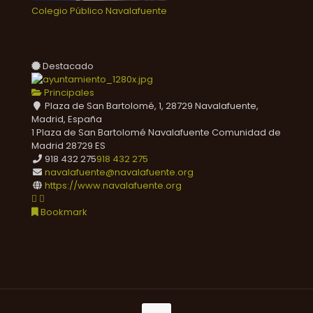
Colegio Público Navalafuente
Destacado
Principales
Plaza de San Bartolomé, 1, 28729 Navalafuente,
Madrid, España
1 Plaza de San Bartolomé
Navalafuente
Comunidad de
Madrid
28729
ES
918 432 275
918 432 275
navalafuente@navalafuente.org
https://www.navalafuente.org
Bookmark