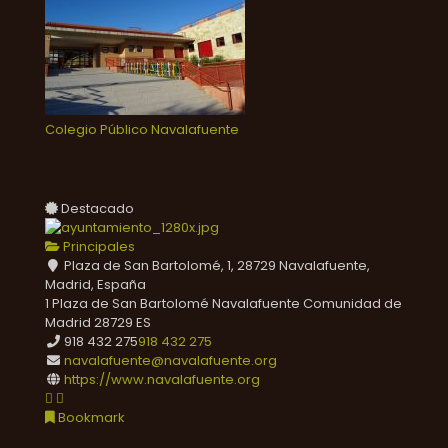
Colegio Público Navalafuente
Destacado
Principales
Plaza de San Bartolomé, 1, 28729 Navalafuente,
Madrid, España
1 Plaza de San Bartolomé
Navalafuente
Comunidad de
Madrid
28729
ES
918 432 275
918 432 275
navalafuente@navalafuente.org
https://www.navalafuente.org
Bookmark