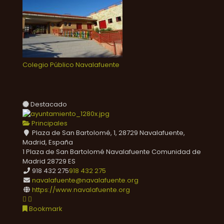
Colegio Público Navalafuente
Destacado
Principales
Plaza de San Bartolomé, 1, 28729 Navalafuente,
Madrid, España
1 Plaza de San Bartolomé
Navalafuente
Comunidad de
Madrid
28729
ES
918 432 275
918 432 275
navalafuente@navalafuente.org
https://www.navalafuente.org
Bookmark