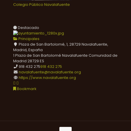
Colegio Público Navalafuente
Destacado
Principales
Plaza de San Bartolomé, 1, 28729 Navalafuente,
Madrid, España
1 Plaza de San Bartolomé
Navalafuente
Comunidad de
Madrid
28729
ES
918 432 275
918 432 275
navalafuente@navalafuente.org
https://www.navalafuente.org
Bookmark