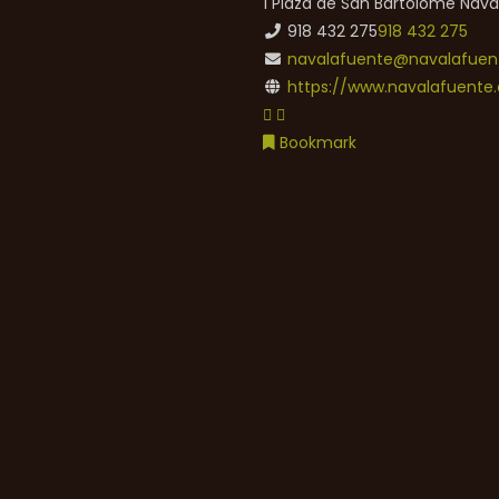
1 Plaza de San Bartolomé
Nava
918 432 275
918 432 275
navalafuente@navalafuent
https://www.navalafuente.
Bookmark