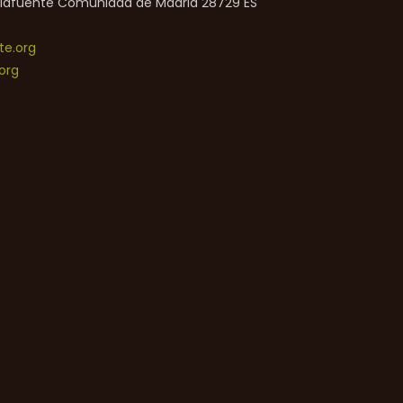
lafuente
Comunidad de Madrid
28729
ES
e.org
org