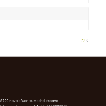
0
 28729 Navalafuente, Madrid, España